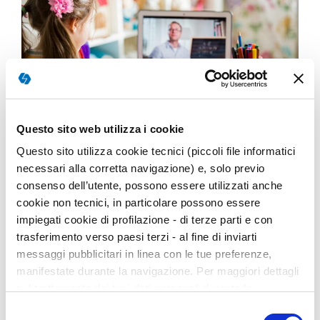
Questo sito web utilizza i cookie
Questo sito utilizza cookie tecnici (piccoli file informatici
necessari alla corretta navigazione) e, solo previo
FUNZIONAMENTO SOCIO-EMOTIVO
consenso dell’utente, possono essere utilizzati anche
DIDATTICA A DISTANZA E ADHD TRA
cookie non tecnici, in particolare possono essere
impiegati cookie di profilazione - di terze parti e con
SFIDE E OPPORTUNITÀ
trasferimento verso paesi terzi - al fine di inviarti
messaggi pubblicitari in linea con le tue preferenze,
manifestate durante la navigazione. Per maggiori dettagli
01 Settembre 2021
sul trattamento dei tuoi dati personali durante la
ILARIA PETTENÀ
navigazione, e per modificare le tue scelte privacy sui
Selezione