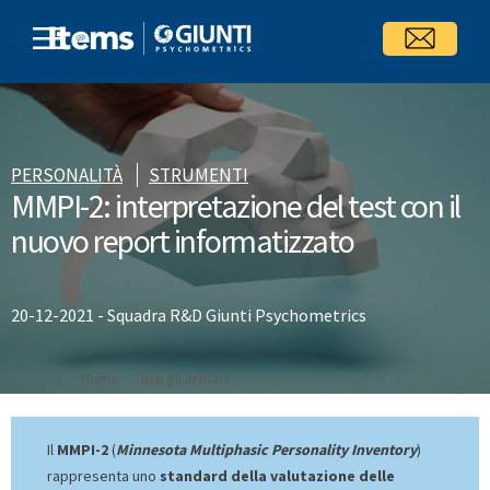
Skip
to
content
PERSONALITÀ
STRUMENTI
MMPI-2: interpretazione del test con il
nuovo report informatizzato
20-12-2021
-
Squadra R&D Giunti Psychometrics
Home
>
Tutti gli articoli
> MMPI-2: interpretazione del test con il nuovo report informatizzato
Il
MMPI-2
(
Minnesota Multiphasic Personality Inventory
)
rappresenta uno
standard della valutazione delle