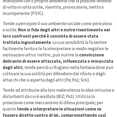
interazioni con il proprio ambiente che la possono rendere
di volta in volta ostile, risentita, provocatoria, inetta o
incompetente (PSYC).
Tende a percepire il suo ambiente sociale come pericoloso
e ostile.
Non si fida degli altri e nutre risentimento nei
loro confronti perché è convinta di essere stata
trattata ingiustamente
. La sua sensibilità la fa sentire
facilmente ferita e le fa interpretare in modo negativo le
motivazioni altrui. Inoltre, può nutrire la
convinzione
delirante di essere attaccata, influenzata o minacciata
dagli altri
; tende perciò a rifugiarsi nella fantasia dove può
coltivare la sua ostilità per difendersi dal rifiuto e dagli
attacchi che si aspetta dagli altri (Pa; Pa1; Sck).
Tende ad attribuire alla loro malevolenza le idee intrusive e
disturbanti da cui è assillata (BIZ; Pa1). Utilizza la
proiezione come meccanismo di difesa principale; per
questo
tende a interpretare le situazioni come se
fossero dirette contro di lei, compromettendo così