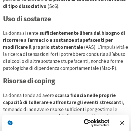
di tipo dissociativo
(Sc6).
Uso di sostanze
La donna si sente
sufficientemente libera dal bisogno di
ricorrere a farmaci o a sostanze stupefacenti per
modificare il proprio stato mentale
(AAS). L’impulsività e
la ricerca di sensazioni forti potrebbero condurla all’abuso
di alcool o di altre sostanze stupefacenti, nonché a forme
patologiche di dipendenza comportamentale (Mac-R).
Risorse di coping
La donna tende ad avere
scarsa fiducia nelle proprie
capacità di tollerare e affrontare gli eventi stressanti
,
temendo di non avere risorse sufficienti per gestirne le
conseguenze. La sua capacità di concettualizzare i
problemi appare compromessa, così come lo sono le difese
che può opporre nei confronti dei propri conflitti emotivi