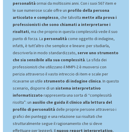
personalità
ormai da moltissimi anni. Con i suoi 567 item e
le sue numerose scale offre un
profilo della persona
articolato e complesso
, che talvolta
mette alla prova i
professionisti che sono chiamati a interpretarne i
risultati
, ma che proprio in questa complessità vede il suo
punto di forza. La
personalità
come oggetto di indagine,
infatti, è tutt’altro che semplice e lineare: per studiarla,
descriverla in modo standardizzato,
serve uno strumento
che sia sensibile alla sua complessità
. La sfida dei
professionisti che utilizzano il MMPI-2 è muoversi con
perizia attraverso il vasto intreccio di item e scale per
ricavarne un utile
strumento di indagine clinica
. In questo
scenario, disporre di un
sistema interpretativo
informatizzato
rappresenta una sorta di “complessità
risolta”: un
ausilio che guida il clinico alla lettura del
profilo di personalità
delle proprie persone attraverso i
grafici dei punteggi e una relazione sui risultati che
strutturalmente segue il ragionamento che si deve
effettuare per leggerli. Il
nuovo report interpretativo
,