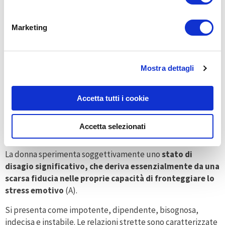
fonte di preoccupazione o espressione di eventuali
disagi psicologici
(HsK; HEA).
Marketing
Riferisce
mancanza di vitalità, debolezza e stanchezza
che influenzano negativamente il tono dell’umore e
aumentano il suo bisogno di attenzione e rassicurazione
Mostra dettagli
(Hy3).
Funzionamento emotivo
Accetta tutti i cookie
Distress generalizzato
Accetta selezionati
La donna sperimenta soggettivamente uno
stato di
disagio significativo, che deriva essenzialmente da una
scarsa fiducia nelle proprie capacità di fronteggiare lo
stress emotivo
(A).
Si presenta come impotente, dipendente, bisognosa,
indecisa e instabile. Le relazioni strette sono caratterizzate