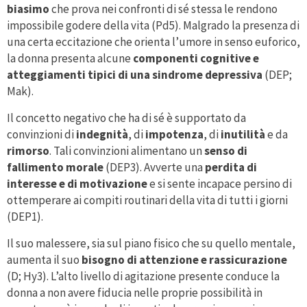
biasimo
che prova nei confronti di sé stessa le rendono
impossibile godere della vita (Pd5). Malgrado la presenza di
una certa eccitazione che orienta l’umore in senso euforico,
la donna presenta alcune
componenti cognitive e
atteggiamenti tipici di una sindrome depressiva
(DEP;
Mak).
Il concetto negativo che ha di sé è supportato da
convinzioni di
indegnità
, di
impotenza
, di
inutilità
e da
rimorso
. Tali convinzioni alimentano un
senso di
fallimento morale
(DEP3). Avverte una
perdita di
interesse e di motivazione
e si sente incapace persino di
ottemperare ai compiti routinari della vita di tutti i giorni
(DEP1).
Il suo malessere, sia sul piano fisico che su quello mentale,
aumenta il suo
bisogno di attenzione e rassicurazione
(D; Hy3). L’alto livello di agitazione presente conduce la
donna a non avere fiducia nelle proprie possibilità in