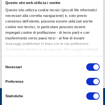
Questo sito web utilizza i cookie
PERSONALITÀ
STRUMENTI
Questo sito utilizza cookie tecnici (piccoli file informatici
necessari alla corretta navigazione) e, solo previo
TEST SULLA PSICOPATIA: SRP 4, LA
consenso dell’utente, possono essere utilizzati anche
cookie non tecnici, in particolare possono essere
SCALA SELF-REPORT
impiegati cookie di profilazione - di terze parti e con
trasferimento verso paesi terzi - al fine di inviarti
01 Agosto 2021
messaggi pubblicitari in linea con le tue preferenze,
manifestate durante la navigazione. Per maggiori dettagli
GIUNTI PSYCHOMETRICS
sul trattamento dei tuoi dati personali durante la
La SRP 4 è l’unico test sulla psicopatia di autovalutazione,
navigazione, e per modificare le tue scelte privacy sui
Selezione
pensato per consentire al ricercatore di valutare il
cookie, ti invitiamo a prendere visione dell’
informativa
Necessari
del
costrutto della psicopatia secondo la lente della PCL, il
cookie
. Chiudendo il banner tramite la “X” prosegui la
consenso
gold standard per la misura della psicopatia.
navigazione senza alcuna profilazione. Selezionando
Preferenze
“Accetta tutti i cookie” presti il tuo consenso alla
Leggi tutto
profilazione che potrai revocare in ogni momento nella
pagina dedicati ai cookie
.
Statistiche