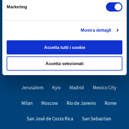
Marketing
Mostra dettagli
GIUNTI PSYCHOMETRICS - WORLDWIDE
Accetta tutti i cookie
Bogotà
Bucarest
Budarest
Cairo
Accetta selezionati
Campinas
Firenze (HR)
Istanbul
Jerusalem
Kyiv
Madrid
Mexico City
Milan
Moscow
Rio de Janeiro
Rome
San José de Costa Rica
San Sebastian